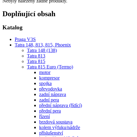
Nebyly nalezeny žádné produkty.
Doplňující obsah
Katalog
Praga V3S
Tatra 148, 813, 815, Phoenix
Tatra 148 (138)
Tatra 813
Tatra 815
Tatra 815 Euro (Terrno)
motor
kompresor
spojka
převodovka
zadní náprava
zadní pera
přední náprava (řídící)
přední pera
řízení
brzdová soustava
kolem výfuku/nádrže
příslušenství