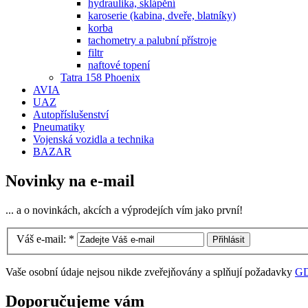
hydraulika, sklápění
karoserie (kabina, dveře, blatníky)
korba
tachometry a palubní přístroje
filtr
naftové topení
Tatra 158 Phoenix
AVIA
UAZ
Autopříslušenství
Pneumatiky
Vojenská vozidla a technika
BAZAR
Novinky na e-mail
... a o novinkách, akcích a výprodejích vím jako první!
Váš e-mail:
*
Vaše osobní údaje nejsou nikde zveřejňovány a splňují požadavky
G
Doporučujeme vám