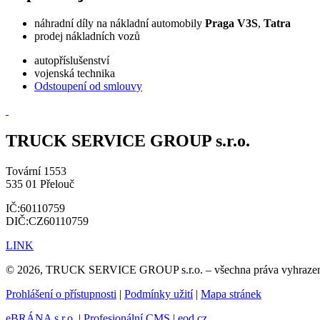
náhradní díly na nákladní automobily
Praga V3S
,
Tatra
prodej nákladních vozů
autopříslušenství
vojenská technika
Odstoupení od smlouvy
TRUCK SERVICE GROUP s.r.o.
Tovární 1553
535 01 Přelouč
IČ:60110759
DIČ:CZ60110759
LINK
© 2026, TRUCK SERVICE GROUP s.r.o. – všechna práva vyhraze
Prohlášení o přístupnosti
|
Podmínky užití
|
Mapa stránek
eBRÁNA s.r.o.
|
Profesionální CMS
|
eod.cz