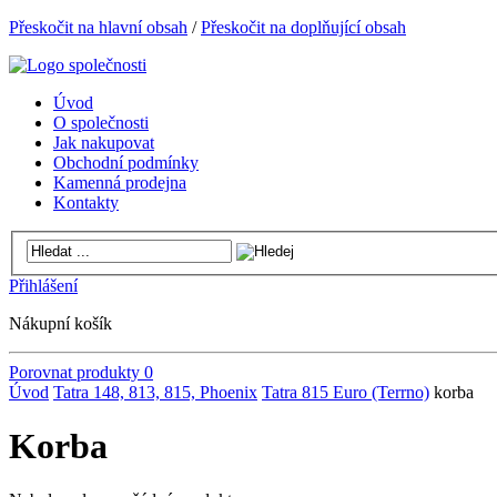
Přeskočit na hlavní obsah
/
Přeskočit na doplňující obsah
Úvod
O společnosti
Jak nakupovat
Obchodní podmínky
Kamenná prodejna
Kontakty
Přihlášení
Nákupní košík
Porovnat produkty
0
Úvod
Tatra 148, 813, 815, Phoenix
Tatra 815 Euro (Terrno)
korba
Korba