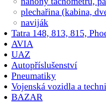
náhony tachometrů, pal
plechařina (kabina, dve
naviják
Tatra 148, 813, 815, Pho
AVIA
UAZ
Autopříslušenství
Pneumatiky
Vojenská vozidla a techn
BAZAR