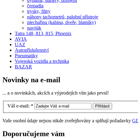
dynama, startery, dobíjení
čerpadla
trysky, filtry
náhony tachometrů, palubní přístroje
plechařina (kabina, dveře, blatníky)
naviják
Tatra 148, 813, 815, Phoenix
AVIA
UAZ
Autopříslušenství
Pneumatiky
Vojenská vozidla a technika
BAZAR
Novinky na e-mail
... a o novinkách, akcích a výprodejích vím jako první!
Váš e-mail:
*
Vaše osobní údaje nejsou nikde zveřejňovány a splňují požadavky
G
Doporučujeme vám