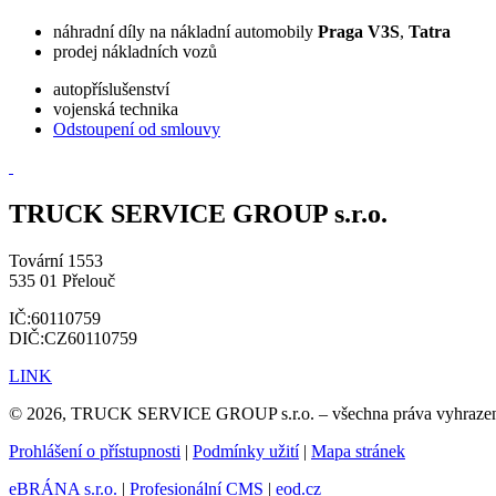
náhradní díly na nákladní automobily
Praga V3S
,
Tatra
prodej nákladních vozů
autopříslušenství
vojenská technika
Odstoupení od smlouvy
TRUCK SERVICE GROUP s.r.o.
Tovární 1553
535 01 Přelouč
IČ:60110759
DIČ:CZ60110759
LINK
© 2026, TRUCK SERVICE GROUP s.r.o. – všechna práva vyhraze
Prohlášení o přístupnosti
|
Podmínky užití
|
Mapa stránek
eBRÁNA s.r.o.
|
Profesionální CMS
|
eod.cz