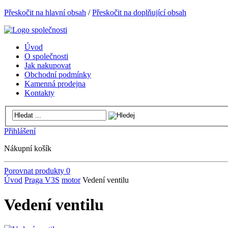
Přeskočit na hlavní obsah
/
Přeskočit na doplňující obsah
Úvod
O společnosti
Jak nakupovat
Obchodní podmínky
Kamenná prodejna
Kontakty
Přihlášení
Nákupní košík
Porovnat produkty
0
Úvod
Praga V3S
motor
Vedení ventilu
Vedení ventilu