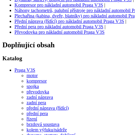
Kompresor pro nákladní automobil Praga V3S
|
Náhony tachometrů, palubní přístroje pro nákladní automobil 
Plechařina (kabina, dveře, blatníky) pro nákladní automobil P
Přední náprava (řídící) pro nákladní automobil Praga V3S
|
Přední pera pro nákladní automobil Praga V3S
|
Převodovka pro nákladní automobil Praga V3S
Doplňující obsah
Katalog
Praga V3S
motor
kompresor
spojka
převodovka
zadní náprava
zadní pera
přední náprava (řídící)
přední pera
řízení
brzdová soustava
kolem výfuku/nádrže