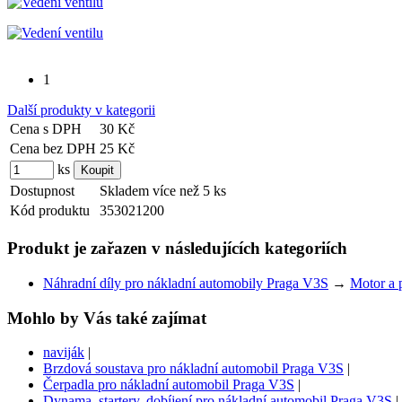
1
Další produkty v kategorii
Cena s DPH
30 Kč
Cena bez DPH
25 Kč
ks
Dostupnost
Skladem více než 5 ks
Kód produktu
353021200
Produkt je zařazen v následujících kategoriích
Náhradní díly pro nákladní automobily Praga V3S
→
Motor a 
Mohlo by Vás také zajímat
naviják
|
Brzdová soustava pro nákladní automobil Praga V3S
|
Čerpadla pro nákladní automobil Praga V3S
|
Dynama, startery, dobíjení pro nákladní automobil Praga V3S
|