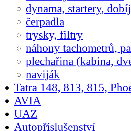
dynama, startery, dobí
čerpadla
trysky, filtry
náhony tachometrů, pal
plechařina (kabina, dve
naviják
Tatra 148, 813, 815, Pho
AVIA
UAZ
Autopříslušenství