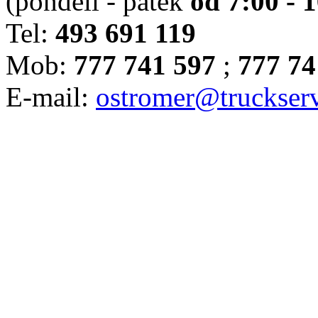
(pondělí - pátek
od 7:00 - 
Tel:
493 691 119
Mob:
777 741 597
;
777 74
E-mail:
ostromer@truckserv