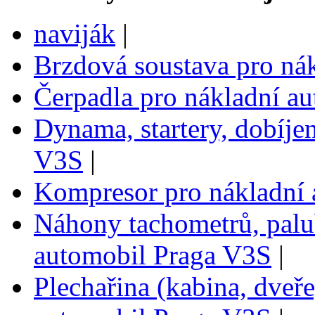
naviják
|
Brzdová soustava pro ná
Čerpadla pro nákladní a
Dynama, startery, dobíje
V3S
|
Kompresor pro nákladní
Náhony tachometrů, palub
automobil Praga V3S
|
Plechařina (kabina, dveře