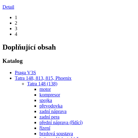
Detail
1
2
3
4
Doplňující obsah
Katalog
Praga V3S
Tatra 148, 813, 815, Phoenix
Tatra 148 (138)
motor
kompresor
spojka
převodovka
zadní náprava
zadní pera
přední náprava (řídící)
řízení
brzdová soustava