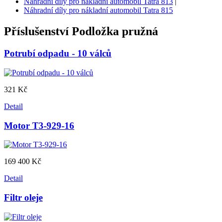
Náhradní díly pro nákladní automobil Tatra 813
|
Náhradní díly pro nákladní automobil Tatra 815
Příslušenství
Podložka pružná
Potrubí odpadu - 10 válců
321 Kč
Detail
Motor T3-929-16
169 400 Kč
Detail
Filtr oleje