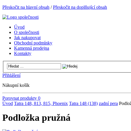
Přeskočit na hlavní obsah
/
Přeskočit na doplňující obsah
Úvod
O společnosti
Jak nakupovat
Obchodní podmínky
Kamenná prodejna
Kontakty
Přihlášení
Nákupní košík
Porovnat produkty
0
Úvod
Tatra 148, 813, 815, Phoenix
Tatra 148 (138)
zadní pera
Podlo
Podložka pružná