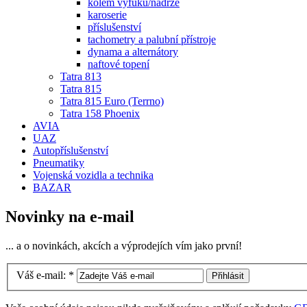
kolem výfuku/nádrže
karoserie
příslušenství
tachometry a palubní přístroje
dynama a alternátory
naftové topení
Tatra 813
Tatra 815
Tatra 815 Euro (Terrno)
Tatra 158 Phoenix
AVIA
UAZ
Autopříslušenství
Pneumatiky
Vojenská vozidla a technika
BAZAR
Novinky na e-mail
... a o novinkách, akcích a výprodejích vím jako první!
Váš e-mail:
*