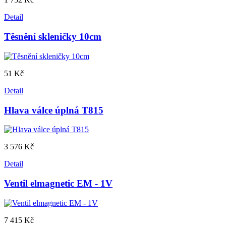
Detail
Těsnění skleničky 10cm
51 Kč
Detail
Hlava válce úplná T815
3 576 Kč
Detail
Ventil elmagnetic EM - 1V
7 415 Kč