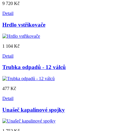
9 720 Kč
Detail
Hrdlo vstřikovače
1 104 Kč
Detail
Trubka odpadů - 12 válců
477 Kč
Detail
Unašeč kapalinové spojky
1 752 Kč