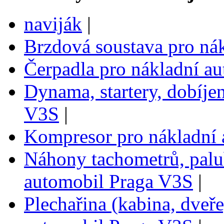
naviják
|
Brzdová soustava pro ná
Čerpadla pro nákladní a
Dynama, startery, dobíje
V3S
|
Kompresor pro nákladní
Náhony tachometrů, palub
automobil Praga V3S
|
Plechařina (kabina, dveře