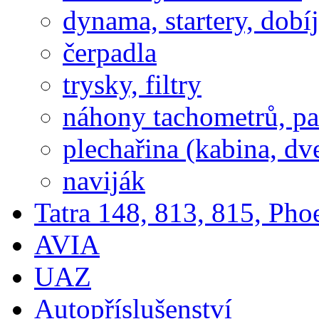
dynama, startery, dobí
čerpadla
trysky, filtry
náhony tachometrů, pal
plechařina (kabina, dve
naviják
Tatra 148, 813, 815, Pho
AVIA
UAZ
Autopříslušenství