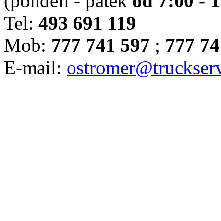
(pondělí - pátek
od 7:00 - 
Tel:
493 691 119
Mob:
777 741 597
;
777 74
E-mail:
ostromer@truckserv