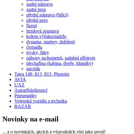
zadní náprava
zadní pera
přední náprava (řídící)
přední pera
řízení
brzdová soustava
kolem výfuku/nádrže
dynama, startery, dobíjení
čerpadla
trysky, filtry
náhony tachometrů, palubní přístroje
plechařina (kabina, dveře, blatníky)
naviják
Tatra 148, 813, 815, Phoenix
AVIA
UAZ
Autopříslušenství
Pneumatiky
Vojenská vozidla a technika
BAZAR
Novinky na e-mail
... a o novinkách, akcích a výprodejích vím jako první!