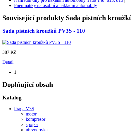
Náhradní díly pro nákladní automobily Tatra 148, 813, 815
|
Pneumatiky na osobní a nákladní automobily
Související produkty
Sada pistních kroužk
Sada pistních kroužků PV3S - 110
387 Kč
Detail
1
Doplňující obsah
Katalog
Praga V3S
motor
kompresor
spojka
převodovka