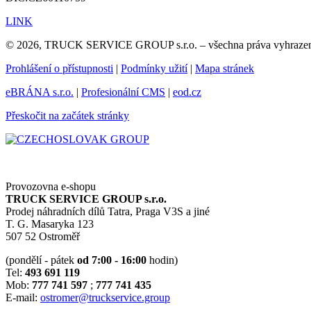
LINK
© 2026, TRUCK SERVICE GROUP s.r.o. – všechna práva vyhraze
Prohlášení o přístupnosti
|
Podmínky užití
|
Mapa stránek
eBRÁNA s.r.o.
|
Profesionální CMS
|
eod.cz
Přeskočit na začátek stránky
Provozovna e-shopu
TRUCK SERVICE GROUP s.r.o.
Prodej náhradních dílů Tatra, Praga V3S a jiné
T. G. Masaryka 123
507 52 Ostroměř
(pondělí - pátek
od 7:00 - 16:00
hodin)
Tel:
493 691 119
Mob:
777 741 597
;
777 741 435
E-mail:
ostromer@truckservice.group