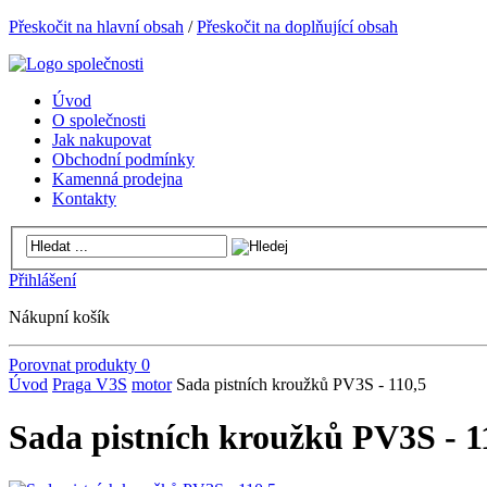
Přeskočit na hlavní obsah
/
Přeskočit na doplňující obsah
Úvod
O společnosti
Jak nakupovat
Obchodní podmínky
Kamenná prodejna
Kontakty
Přihlášení
Nákupní košík
Porovnat produkty
0
Úvod
Praga V3S
motor
Sada pistních kroužků PV3S - 110,5
Sada pistních kroužků PV3S - 1