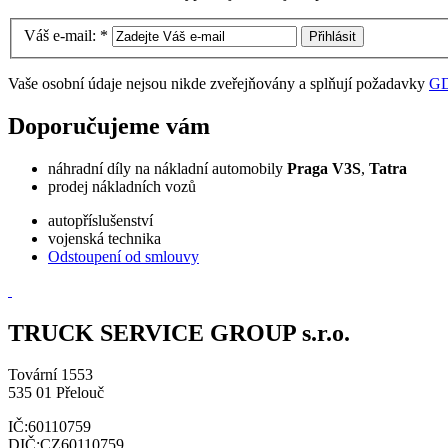
Váš e-mail:
*
Vaše osobní údaje nejsou nikde zveřejňovány a splňují požadavky
G
Doporučujeme vám
náhradní díly na nákladní automobily
Praga V3S
,
Tatra
prodej nákladních vozů
autopříslušenství
vojenská technika
Odstoupení od smlouvy
TRUCK SERVICE GROUP s.r.o.
Tovární 1553
535 01 Přelouč
IČ:60110759
DIČ:CZ60110759