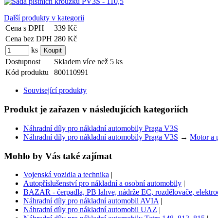
Další produkty v kategorii
Cena s DPH
339 Kč
Cena bez DPH
280 Kč
ks
Dostupnost
Skladem více než 5 ks
Kód produktu
800110991
Související produkty
Produkt je zařazen v následujících kategoriích
Náhradní díly pro nákladní automobily Praga V3S
Náhradní díly pro nákladní automobily Praga V3S
→
Motor a 
Mohlo by Vás také zajímat
Vojenská vozidla a technika
|
Autopříslušenství pro nákladní a osobní automobily
|
BAZAR - čerpadla, PB lahve, nádrže EC, rozdělovače, elektroce
Náhradní díly pro nákladní automobil AVIA
|
Náhradní díly pro nákladní automobil UAZ
|