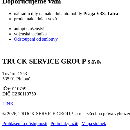
Doporučujeme vám
náhradní díly na nákladní automobily
Praga V3S
,
Tatra
prodej nákladních vozů
autopříslušenství
vojenská technika
Odstoupení od smlouvy
TRUCK SERVICE GROUP s.r.o.
Tovární 1553
535 01 Přelouč
IČ:60110759
DIČ:CZ60110759
LINK
© 2026, TRUCK SERVICE GROUP s.r.o. – všechna práva vyhraze
Prohlášení o přístupnosti
|
Podmínky užití
|
Mapa stránek