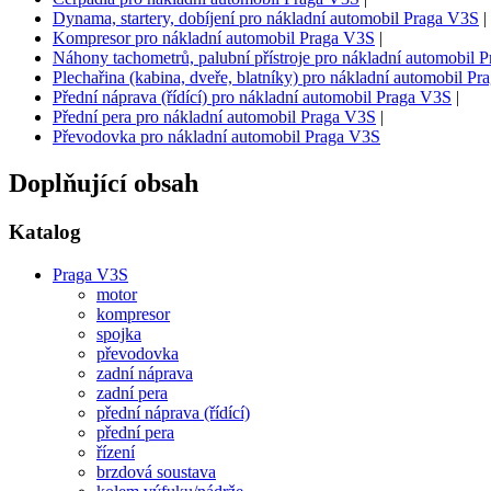
Dynama, startery, dobíjení pro nákladní automobil Praga V3S
|
Kompresor pro nákladní automobil Praga V3S
|
Náhony tachometrů, palubní přístroje pro nákladní automobil 
Plechařina (kabina, dveře, blatníky) pro nákladní automobil P
Přední náprava (řídící) pro nákladní automobil Praga V3S
|
Přední pera pro nákladní automobil Praga V3S
|
Převodovka pro nákladní automobil Praga V3S
Doplňující obsah
Katalog
Praga V3S
motor
kompresor
spojka
převodovka
zadní náprava
zadní pera
přední náprava (řídící)
přední pera
řízení
brzdová soustava