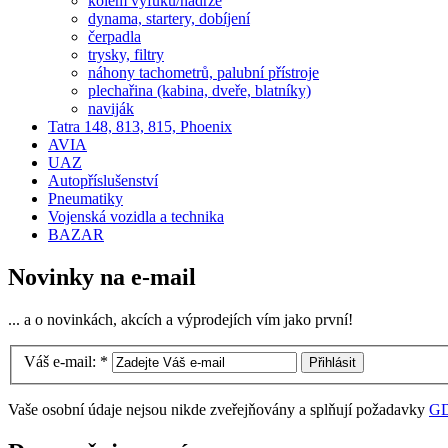
kolem výfuku/nádrže
dynama, startery, dobíjení
čerpadla
trysky, filtry
náhony tachometrů, palubní přístroje
plechařina (kabina, dveře, blatníky)
naviják
Tatra 148, 813, 815, Phoenix
AVIA
UAZ
Autopříslušenství
Pneumatiky
Vojenská vozidla a technika
BAZAR
Novinky na e-mail
... a o novinkách, akcích a výprodejích vím jako první!
Váš e-mail:
*
Vaše osobní údaje nejsou nikde zveřejňovány a splňují požadavky
G