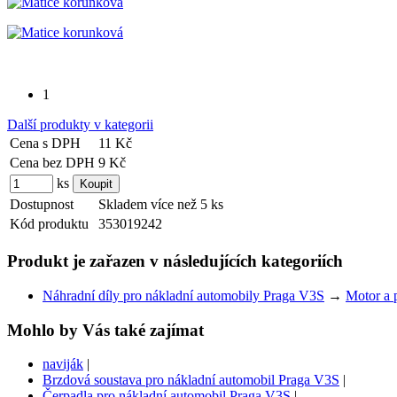
1
Další produkty v kategorii
Cena s DPH
11 Kč
Cena bez DPH
9 Kč
ks
Dostupnost
Skladem více než 5 ks
Kód produktu
353019242
Produkt je zařazen v následujících kategoriích
Náhradní díly pro nákladní automobily Praga V3S
→
Motor a 
Mohlo by Vás také zajímat
naviják
|
Brzdová soustava pro nákladní automobil Praga V3S
|
Čerpadla pro nákladní automobil Praga V3S
|