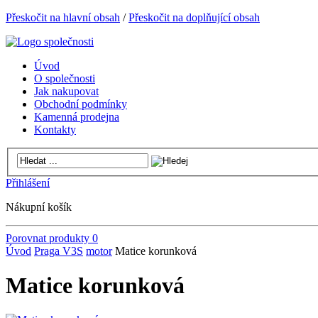
Přeskočit na hlavní obsah
/
Přeskočit na doplňující obsah
Úvod
O společnosti
Jak nakupovat
Obchodní podmínky
Kamenná prodejna
Kontakty
Přihlášení
Nákupní košík
Porovnat produkty
0
Úvod
Praga V3S
motor
Matice korunková
Matice korunková