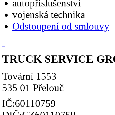
autopříslušenství
vojenská technika
Odstoupení od smlouvy
TRUCK SERVICE GROU
Tovární 1553
535 01 Přelouč
IČ:60110759
DIČ:CZ60110759