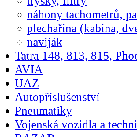
trysky, filtry
náhony tachometrů, pal
plechařina (kabina, dve
naviják
Tatra 148, 813, 815, Pho
AVIA
UAZ
Autopříslušenství
Pneumatiky
Vojenská vozidla a techn