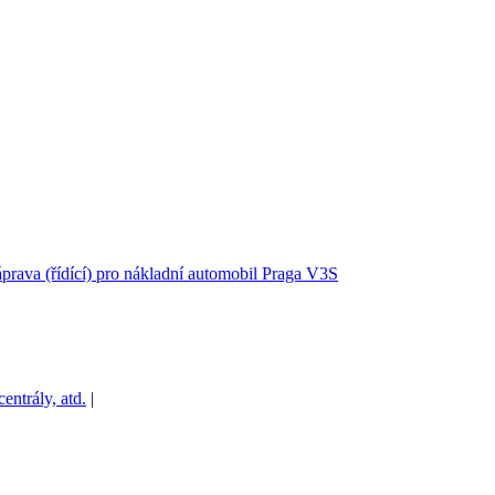
áprava (řídící) pro nákladní automobil Praga V3S
ntrály, atd.
|