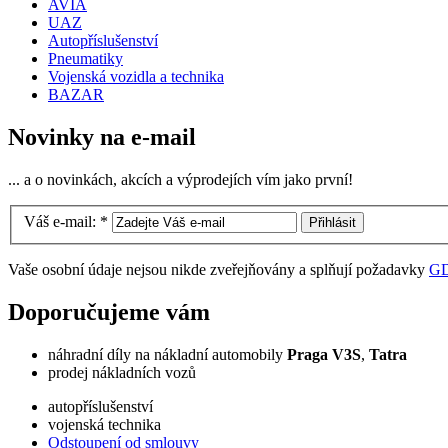
AVIA
UAZ
Autopříslušenství
Pneumatiky
Vojenská vozidla a technika
BAZAR
Novinky na e-mail
... a o novinkách, akcích a výprodejích vím jako první!
Váš e-mail:
*
Vaše osobní údaje nejsou nikde zveřejňovány a splňují požadavky
G
Doporučujeme vám
náhradní díly na nákladní automobily
Praga V3S
,
Tatra
prodej nákladních vozů
autopříslušenství
vojenská technika
Odstoupení od smlouvy