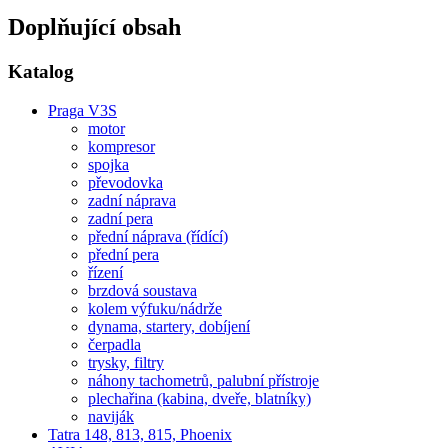
Doplňující obsah
Katalog
Praga V3S
motor
kompresor
spojka
převodovka
zadní náprava
zadní pera
přední náprava (řídící)
přední pera
řízení
brzdová soustava
kolem výfuku/nádrže
dynama, startery, dobíjení
čerpadla
trysky, filtry
náhony tachometrů, palubní přístroje
plechařina (kabina, dveře, blatníky)
naviják
Tatra 148, 813, 815, Phoenix