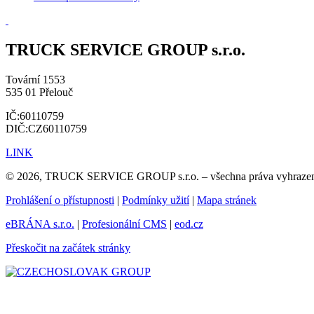
TRUCK SERVICE GROUP s.r.o.
Tovární 1553
535 01 Přelouč
IČ:60110759
DIČ:CZ60110759
LINK
© 2026, TRUCK SERVICE GROUP s.r.o. – všechna práva vyhraze
Prohlášení o přístupnosti
|
Podmínky užití
|
Mapa stránek
eBRÁNA s.r.o.
|
Profesionální CMS
|
eod.cz
Přeskočit na začátek stránky