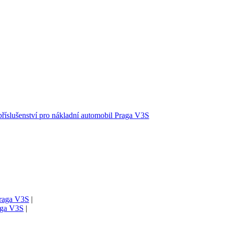
příslušenství pro nákladní automobil Praga V3S
Praga V3S
|
raga V3S
|