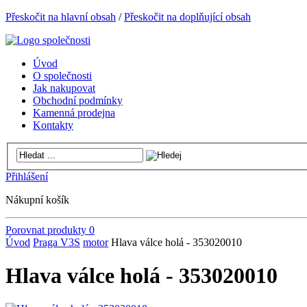
Přeskočit na hlavní obsah
/
Přeskočit na doplňující obsah
Úvod
O společnosti
Jak nakupovat
Obchodní podmínky
Kamenná prodejna
Kontakty
Přihlášení
Nákupní košík
Porovnat produkty
0
Úvod
Praga V3S
motor
Hlava válce holá - 353020010
Hlava válce holá - 353020010