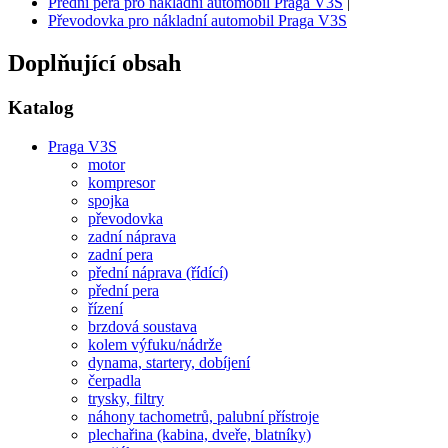
Přední pera pro nákladní automobil Praga V3S
|
Převodovka pro nákladní automobil Praga V3S
Doplňující obsah
Katalog
Praga V3S
motor
kompresor
spojka
převodovka
zadní náprava
zadní pera
přední náprava (řídící)
přední pera
řízení
brzdová soustava
kolem výfuku/nádrže
dynama, startery, dobíjení
čerpadla
trysky, filtry
náhony tachometrů, palubní přístroje
plechařina (kabina, dveře, blatníky)