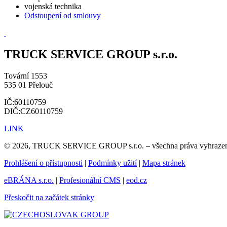
vojenská technika
Odstoupení od smlouvy
TRUCK SERVICE GROUP s.r.o.
Tovární 1553
535 01 Přelouč
IČ:60110759
DIČ:CZ60110759
LINK
© 2026, TRUCK SERVICE GROUP s.r.o. – všechna práva vyhraze
Prohlášení o přístupnosti
|
Podmínky užití
|
Mapa stránek
eBRÁNA s.r.o.
|
Profesionální CMS
|
eod.cz
Přeskočit na začátek stránky