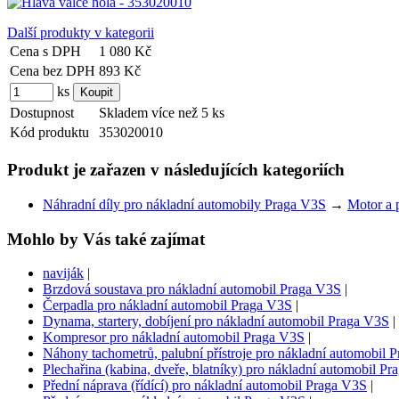
Další produkty v kategorii
Cena s DPH
1 080 Kč
Cena bez DPH
893 Kč
ks
Dostupnost
Skladem více než 5 ks
Kód produktu
353020010
Produkt je zařazen v následujících kategoriích
Náhradní díly pro nákladní automobily Praga V3S
→
Motor a 
Mohlo by Vás také zajímat
naviják
|
Brzdová soustava pro nákladní automobil Praga V3S
|
Čerpadla pro nákladní automobil Praga V3S
|
Dynama, startery, dobíjení pro nákladní automobil Praga V3S
|
Kompresor pro nákladní automobil Praga V3S
|
Náhony tachometrů, palubní přístroje pro nákladní automobil 
Plechařina (kabina, dveře, blatníky) pro nákladní automobil P
Přední náprava (řídící) pro nákladní automobil Praga V3S
|