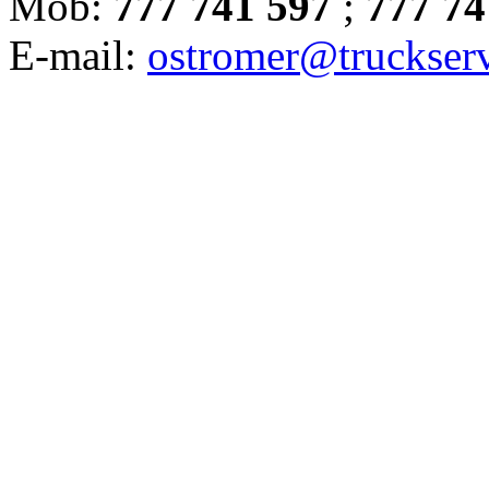
Mob:
777 741 597
;
777 74
E-mail:
ostromer@truckserv