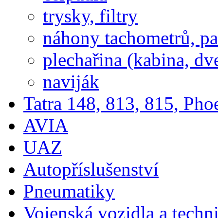
trysky, filtry
náhony tachometrů, pal
plechařina (kabina, dve
naviják
Tatra 148, 813, 815, Pho
AVIA
UAZ
Autopříslušenství
Pneumatiky
Vojenská vozidla a techn