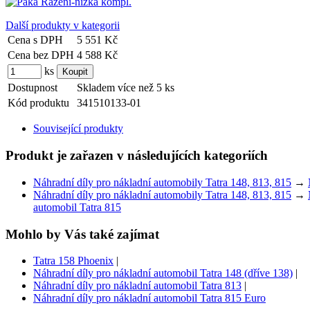
Další produkty v kategorii
Cena s DPH
5 551 Kč
Cena bez DPH
4 588 Kč
ks
Dostupnost
Skladem více než 5 ks
Kód produktu
341510133-01
Související produkty
Produkt je zařazen v následujících kategoriích
Náhradní díly pro nákladní automobily Tatra 148, 813, 815
→
Náhradní díly pro nákladní automobily Tatra 148, 813, 815
→
automobil Tatra 815
Mohlo by Vás také zajímat
Tatra 158 Phoenix
|
Náhradní díly pro nákladní automobil Tatra 148 (dříve 138)
|
Náhradní díly pro nákladní automobil Tatra 813
|
Náhradní díly pro nákladní automobil Tatra 815 Euro