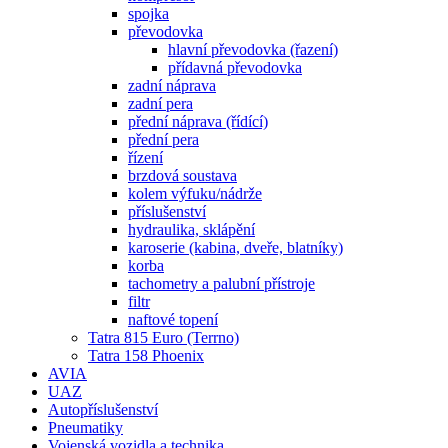
spojka
převodovka
hlavní převodovka (řazení)
přídavná převodovka
zadní náprava
zadní pera
přední náprava (řídící)
přední pera
řízení
brzdová soustava
kolem výfuku/nádrže
příslušenství
hydraulika, sklápění
karoserie (kabina, dveře, blatníky)
korba
tachometry a palubní přístroje
filtr
naftové topení
Tatra 815 Euro (Terrno)
Tatra 158 Phoenix
AVIA
UAZ
Autopříslušenství
Pneumatiky
Vojenská vozidla a technika