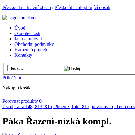
Přeskočit na hlavní obsah
/
Přeskočit na doplňující obsah
Úvod
O společnosti
Jak nakupovat
Obchodní podmínky
Kamenná prodejna
Kontakty
Přihlášení
Nákupní košík
Porovnat produkty
0
Úvod
Tatra 148, 813, 815, Phoenix
Tatra 815
převodovka
hlavní pře
Páka Řazení-nízká kompl.