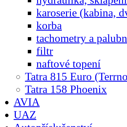
karoserie (kabina, d
korba
tachometry a palubní
filtr
naftové topení
Tatra 815 Euro (Terrno
Tatra 158 Phoenix
AVIA
UAZ