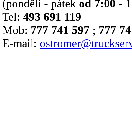
(pondělí - pátek
od 7:00 - 
Tel:
493 691 119
Mob:
777 741 597
;
777 74
E-mail:
ostromer@truckserv