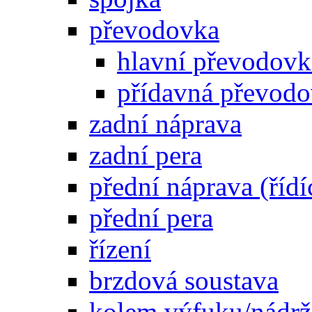
převodovka
hlavní převodovka
přídavná převod
zadní náprava
zadní pera
přední náprava (řídí
přední pera
řízení
brzdová soustava
kolem výfuku/nádrž