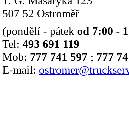
T. G. Masaryka 123
507 52 Ostroměř
(pondělí - pátek
od 7:00 - 
Tel:
493 691 119
Mob:
777 741 597
;
777 74
E-mail:
ostromer@truckserv