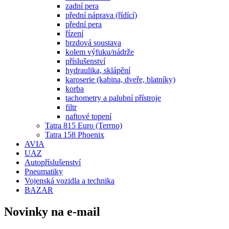
zadní pera
přední náprava (řídící)
přední pera
řízení
brzdová soustava
kolem výfuku/nádrže
příslušenství
hydraulika, sklápění
karoserie (kabina, dveře, blatníky)
korba
tachometry a palubní přístroje
filtr
naftové topení
Tatra 815 Euro (Terrno)
Tatra 158 Phoenix
AVIA
UAZ
Autopříslušenství
Pneumatiky
Vojenská vozidla a technika
BAZAR
Novinky na e-mail