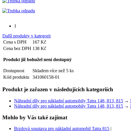
1
Další produkty v kategorii
Cena s DPH
167 Kč
Cena bez DPH
138 Kč
Produkt již bohužel není dostupný
Dostupnost
Skladem více než 5 ks
Kód produktu
341060158-01
Produkt je zařazen v následujících kategoriích
Náhradní díly pro nákladní automobily Tatra 148, 813, 815
→
Náhradní díly pro nákladní automobily Tatra 148, 813, 815
→
Mohlo by Vás také zajímat
Brzdová soustava pro nákladní automobil Tatra 815
|