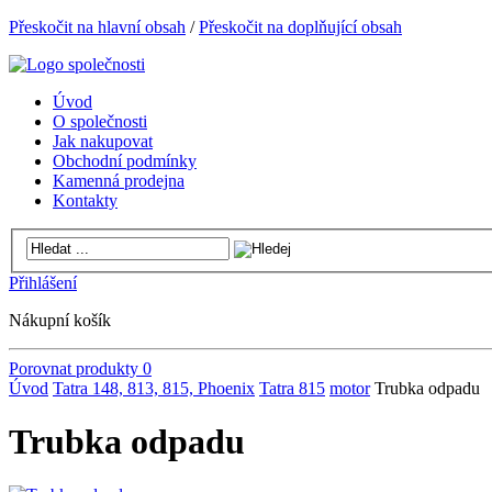
Přeskočit na hlavní obsah
/
Přeskočit na doplňující obsah
Úvod
O společnosti
Jak nakupovat
Obchodní podmínky
Kamenná prodejna
Kontakty
Přihlášení
Nákupní košík
Porovnat produkty
0
Úvod
Tatra 148, 813, 815, Phoenix
Tatra 815
motor
Trubka odpadu
Trubka odpadu