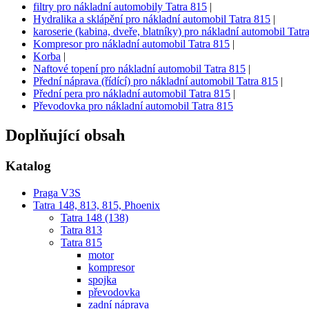
filtry pro nákladní automobily Tatra 815
|
Hydralika a sklápění pro nákladní automobil Tatra 815
|
karoserie (kabina, dveře, blatníky) pro nákladní automobil Tatr
Kompresor pro nákladní automobil Tatra 815
|
Korba
|
Naftové topení pro nákladní automobil Tatra 815
|
Přední náprava (řídící) pro nákladní automobil Tatra 815
|
Přední pera pro nákladní automobil Tatra 815
|
Převodovka pro nákladní automobil Tatra 815
Doplňující obsah
Katalog
Praga V3S
Tatra 148, 813, 815, Phoenix
Tatra 148 (138)
Tatra 813
Tatra 815
motor
kompresor
spojka
převodovka
zadní náprava