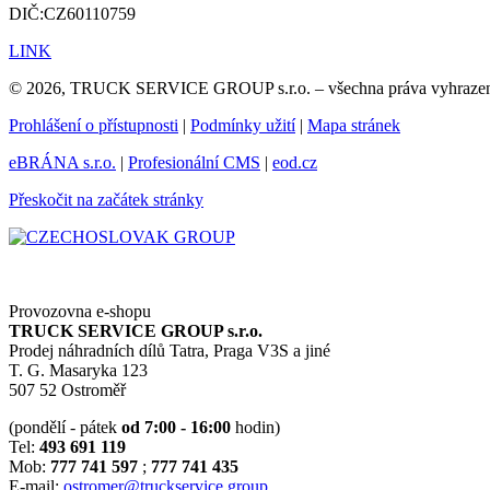
DIČ:CZ60110759
LINK
© 2026, TRUCK SERVICE GROUP s.r.o. – všechna práva vyhraze
Prohlášení o přístupnosti
|
Podmínky užití
|
Mapa stránek
eBRÁNA s.r.o.
|
Profesionální CMS
|
eod.cz
Přeskočit na začátek stránky
Provozovna e-shopu
TRUCK SERVICE GROUP s.r.o.
Prodej náhradních dílů Tatra, Praga V3S a jiné
T. G. Masaryka 123
507 52 Ostroměř
(pondělí - pátek
od 7:00 - 16:00
hodin)
Tel:
493 691 119
Mob:
777 741 597
;
777 741 435
E-mail:
ostromer@truckservice.group