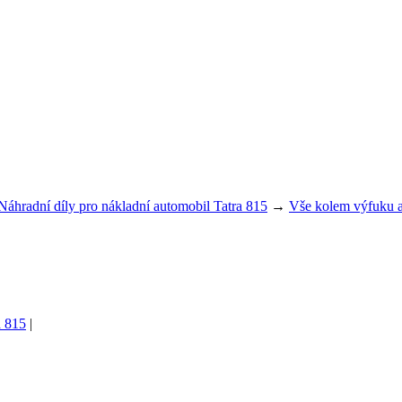
Náhradní díly pro nákladní automobil Tatra 815
→
Vše kolem výfuku a
a 815
|