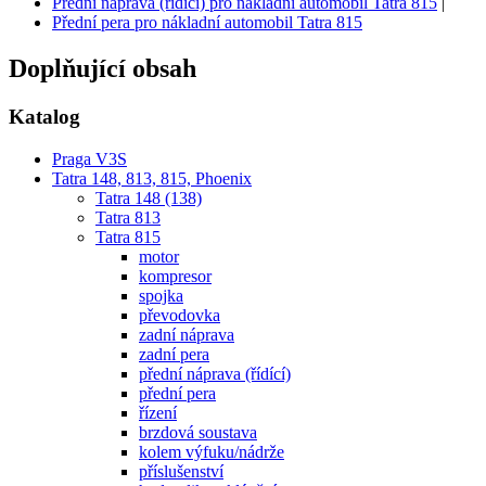
Přední náprava (řídící) pro nákladní automobil Tatra 815
|
Přední pera pro nákladní automobil Tatra 815
Doplňující obsah
Katalog
Praga V3S
Tatra 148, 813, 815, Phoenix
Tatra 148 (138)
Tatra 813
Tatra 815
motor
kompresor
spojka
převodovka
zadní náprava
zadní pera
přední náprava (řídící)
přední pera
řízení
brzdová soustava
kolem výfuku/nádrže
příslušenství