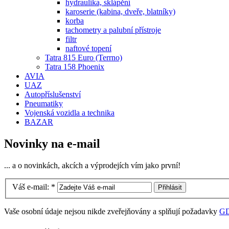
hydraulika, sklápění
karoserie (kabina, dveře, blatníky)
korba
tachometry a palubní přístroje
filtr
naftové topení
Tatra 815 Euro (Terrno)
Tatra 158 Phoenix
AVIA
UAZ
Autopříslušenství
Pneumatiky
Vojenská vozidla a technika
BAZAR
Novinky na e-mail
... a o novinkách, akcích a výprodejích vím jako první!
Váš e-mail:
*
Vaše osobní údaje nejsou nikde zveřejňovány a splňují požadavky
G