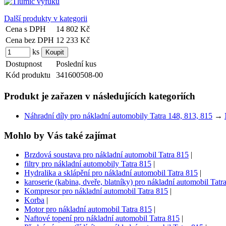
Další produkty v kategorii
Cena s DPH
14 802 Kč
Cena bez DPH
12 233 Kč
ks
Dostupnost
Poslední kus
Kód produktu
341600508-00
Produkt je zařazen v následujících kategoriích
Náhradní díly pro nákladní automobily Tatra 148, 813, 815
→
Mohlo by Vás také zajímat
Brzdová soustava pro nákladní automobil Tatra 815
|
filtry pro nákladní automobily Tatra 815
|
Hydralika a sklápění pro nákladní automobil Tatra 815
|
karoserie (kabina, dveře, blatníky) pro nákladní automobil Tatr
Kompresor pro nákladní automobil Tatra 815
|
Korba
|
Motor pro nákladní automobil Tatra 815
|
Naftové topení pro nákladní automobil Tatra 815
|