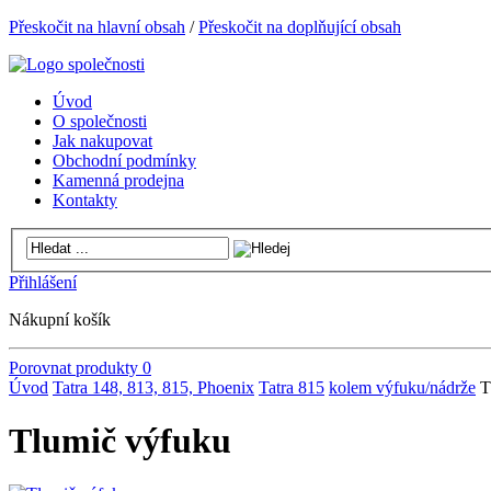
Přeskočit na hlavní obsah
/
Přeskočit na doplňující obsah
Úvod
O společnosti
Jak nakupovat
Obchodní podmínky
Kamenná prodejna
Kontakty
Přihlášení
Nákupní košík
Porovnat produkty
0
Úvod
Tatra 148, 813, 815, Phoenix
Tatra 815
kolem výfuku/nádrže
T
Tlumič výfuku