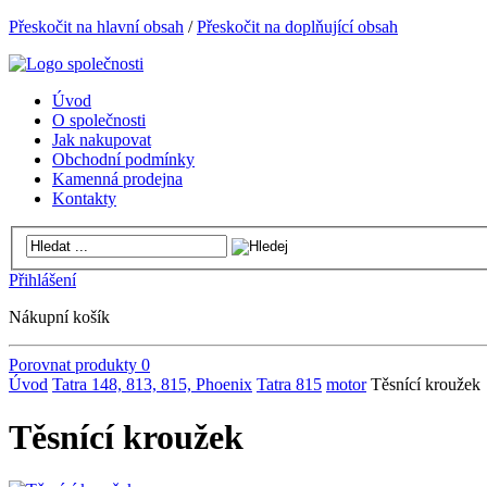
Přeskočit na hlavní obsah
/
Přeskočit na doplňující obsah
Úvod
O společnosti
Jak nakupovat
Obchodní podmínky
Kamenná prodejna
Kontakty
Přihlášení
Nákupní košík
Porovnat produkty
0
Úvod
Tatra 148, 813, 815, Phoenix
Tatra 815
motor
Těsnící kroužek
Těsnící kroužek