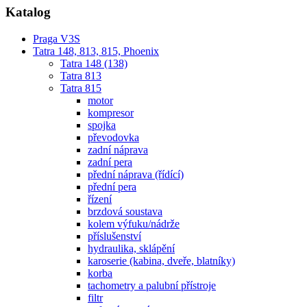
Katalog
Praga V3S
Tatra 148, 813, 815, Phoenix
Tatra 148 (138)
Tatra 813
Tatra 815
motor
kompresor
spojka
převodovka
zadní náprava
zadní pera
přední náprava (řídící)
přední pera
řízení
brzdová soustava
kolem výfuku/nádrže
příslušenství
hydraulika, sklápění
karoserie (kabina, dveře, blatníky)
korba
tachometry a palubní přístroje
filtr