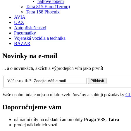
naftové topení
Tatra 815 Euro (Terrno)
Tatra 158 Phoenix
AVIA
UAZ
Autopříslušenství
Pneumatiky
Vojenská vozidla a technika
BAZAR
Novinky na e-mail
... a o novinkách, akcích a výprodejích vím jako první!
Váš e-mail:
*
Vaše osobní údaje nejsou nikde zveřejňovány a splňují požadavky
G
Doporučujeme vám
náhradní díly na nákladní automobily
Praga V3S
,
Tatra
prodej nákladních vozů