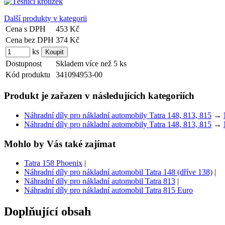
Další produkty v kategorii
Cena s DPH
453 Kč
Cena bez DPH
374 Kč
ks
Dostupnost
Skladem více než 5 ks
Kód produktu
341094953-00
Produkt je zařazen v následujících kategoriích
Náhradní díly pro nákladní automobily Tatra 148, 813, 815
→
Náhradní díly pro nákladní automobily Tatra 148, 813, 815
→
Mohlo by Vás také zajímat
Tatra 158 Phoenix
|
Náhradní díly pro nákladní automobil Tatra 148 (dříve 138)
|
Náhradní díly pro nákladní automobil Tatra 813
|
Náhradní díly pro nákladní automobil Tatra 815 Euro
Doplňující obsah