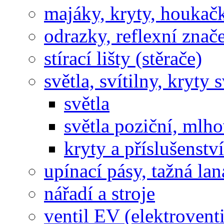
majáky, kryty, houkač
odrazky, reflexní znač
stírací lišty (stěrače)
světla, svítilny, kryty s
světla
světla poziční, mlh
kryty a příslušenství
upínací pásy, tažná lan
nářadí a stroje
ventil EV (elektroventi