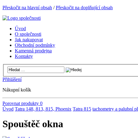
Přeskočit na hlavní obsah
/
Přeskočit na doplňující obsah
Úvod
O společnosti
Jak nakupovat
Obchodní podmínky
Kamenná prodejna
Kontakty
Přihlášení
Nákupní košík
Porovnat produkty
0
Úvod
Tatra 148, 813, 815, Phoenix
Tatra 815
tachometry a palubní př
Spouštěč okna