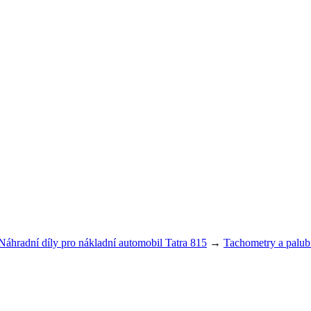
Náhradní díly pro nákladní automobil Tatra 815
→
Tachometry a palubn