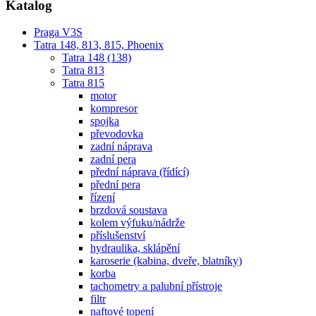
Katalog
Praga V3S
Tatra 148, 813, 815, Phoenix
Tatra 148 (138)
Tatra 813
Tatra 815
motor
kompresor
spojka
převodovka
zadní náprava
zadní pera
přední náprava (řídící)
přední pera
řízení
brzdová soustava
kolem výfuku/nádrže
příslušenství
hydraulika, sklápění
karoserie (kabina, dveře, blatníky)
korba
tachometry a palubní přístroje
filtr
naftové topení