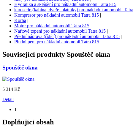
Hydralika a sklápění pro nákladní automobil Tatra 815
|
karoserie (kabina, dveře, blatníky) pro nákladní automobil Tatr
Kompresor pro nákladní automobil Tatra 815
|
Korba
|
Motor pro nákladní automobil Tatra 815
|
Naftové topení pro nákladní automobil Tatra 815
|
Přední náprava (řídící) pro nákladní automobil Tatra 815
|
Přední pera pro nákladní automobil Tatra 815
Související produkty
Spouštěč okna
Spouštěč okna
5 314 Kč
Detail
1
Doplňující obsah