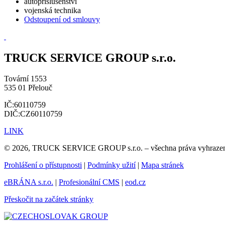
autopříslušenství
vojenská technika
Odstoupení od smlouvy
TRUCK SERVICE GROUP s.r.o.
Tovární 1553
535 01 Přelouč
IČ:60110759
DIČ:CZ60110759
LINK
© 2026, TRUCK SERVICE GROUP s.r.o. – všechna práva vyhraze
Prohlášení o přístupnosti
|
Podmínky užití
|
Mapa stránek
eBRÁNA s.r.o.
|
Profesionální CMS
|
eod.cz
Přeskočit na začátek stránky