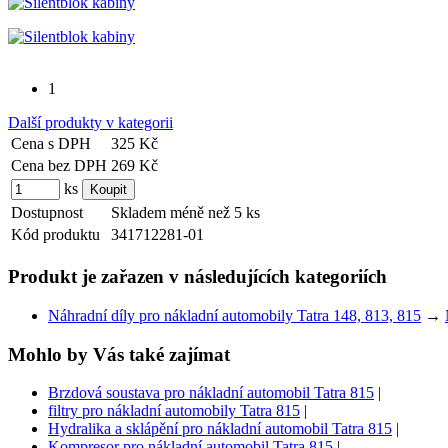
1
Další produkty v kategorii
Cena s DPH
325 Kč
Cena bez DPH
269 Kč
ks
Dostupnost
Skladem méně než 5 ks
Kód produktu
341712281-01
Produkt je zařazen v následujících kategoriích
Náhradní díly pro nákladní automobily Tatra 148, 813, 815
→
Mohlo by Vás také zajímat
Brzdová soustava pro nákladní automobil Tatra 815
|
filtry pro nákladní automobily Tatra 815
|
Hydralika a sklápění pro nákladní automobil Tatra 815
|
Kompresor pro nákladní automobil Tatra 815
|