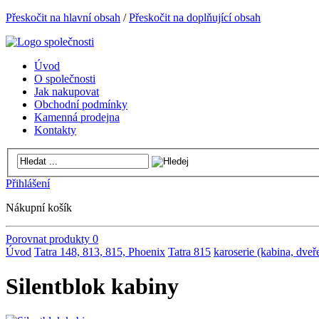
Přeskočit na hlavní obsah
/
Přeskočit na doplňující obsah
Úvod
O společnosti
Jak nakupovat
Obchodní podmínky
Kamenná prodejna
Kontakty
Přihlášení
Nákupní košík
Porovnat produkty
0
Úvod
Tatra 148, 813, 815, Phoenix
Tatra 815
karoserie (kabina, dveře
Silentblok kabiny