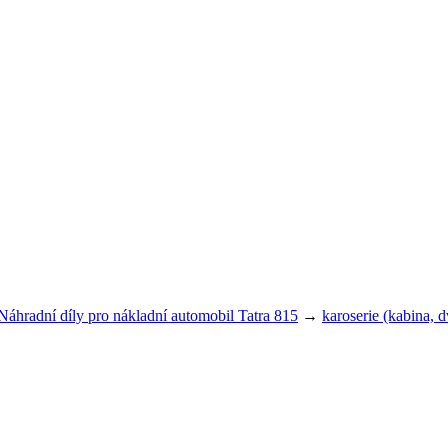
Náhradní díly pro nákladní automobil Tatra 815
→
karoserie (kabina, 