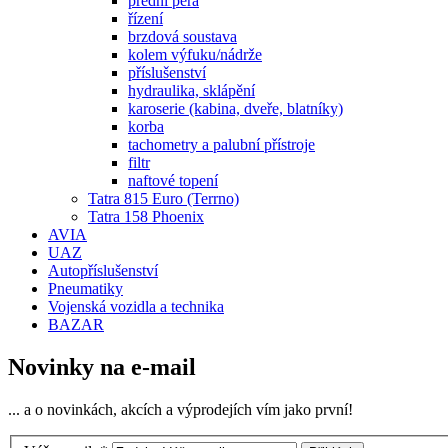
přední pera
řízení
brzdová soustava
kolem výfuku/nádrže
příslušenství
hydraulika, sklápění
karoserie (kabina, dveře, blatníky)
korba
tachometry a palubní přístroje
filtr
naftové topení
Tatra 815 Euro (Terrno)
Tatra 158 Phoenix
AVIA
UAZ
Autopříslušenství
Pneumatiky
Vojenská vozidla a technika
BAZAR
Novinky na e-mail
... a o novinkách, akcích a výprodejích vím jako první!