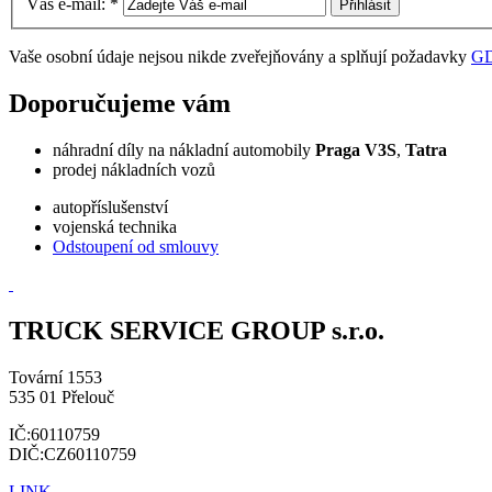
Váš e-mail:
*
Vaše osobní údaje nejsou nikde zveřejňovány a splňují požadavky
G
Doporučujeme vám
náhradní díly na nákladní automobily
Praga V3S
,
Tatra
prodej nákladních vozů
autopříslušenství
vojenská technika
Odstoupení od smlouvy
TRUCK SERVICE GROUP s.r.o.
Tovární 1553
535 01 Přelouč
IČ:60110759
DIČ:CZ60110759
LINK