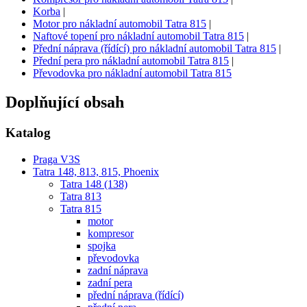
Korba
|
Motor pro nákladní automobil Tatra 815
|
Naftové topení pro nákladní automobil Tatra 815
|
Přední náprava (řídící) pro nákladní automobil Tatra 815
|
Přední pera pro nákladní automobil Tatra 815
|
Převodovka pro nákladní automobil Tatra 815
Doplňující obsah
Katalog
Praga V3S
Tatra 148, 813, 815, Phoenix
Tatra 148 (138)
Tatra 813
Tatra 815
motor
kompresor
spojka
převodovka
zadní náprava
zadní pera
přední náprava (řídící)