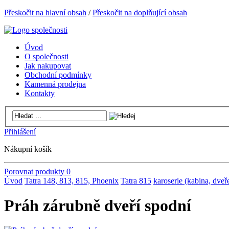
Přeskočit na hlavní obsah
/
Přeskočit na doplňující obsah
Úvod
O společnosti
Jak nakupovat
Obchodní podmínky
Kamenná prodejna
Kontakty
Přihlášení
Nákupní košík
Porovnat produkty
0
Úvod
Tatra 148, 813, 815, Phoenix
Tatra 815
karoserie (kabina, dveře
Práh zárubně dveří spodní