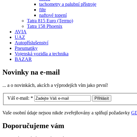
tachometry a palubní přístroje
filtr
naftové topení
Tatra 815 Euro (Terrno)
Tatra 158 Phoenix
AVIA
UAZ
Autopříslušenství
Pneumatiky
Vojenská vozidla a technika
BAZAR
Novinky na e-mail
... a o novinkách, akcích a výprodejích vím jako první!
Váš e-mail:
*
Vaše osobní údaje nejsou nikde zveřejňovány a splňují požadavky
G
Doporučujeme vám