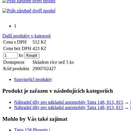
1
Další produkty v kategorii
Cena s DPH
512 Kč
Cena bez DPH
423 Kč
ks
Dostupnost
Skladem více než 5 ks
Kód produktu
2900702427
Související produkty
Produkt je zařazen v následujících kategoriích
Náhradní díly pro nákladní automobily Tatra 148, 813, 815
→
Náhradní díly pro nákladní automobily Tatra 148, 813, 815
→
Mohlo by Vás také zajímat
Tatra 158 Phoenix
|