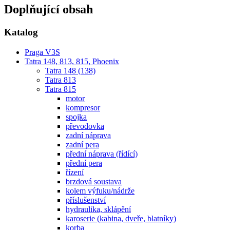
Doplňující obsah
Katalog
Praga V3S
Tatra 148, 813, 815, Phoenix
Tatra 148 (138)
Tatra 813
Tatra 815
motor
kompresor
spojka
převodovka
zadní náprava
zadní pera
přední náprava (řídící)
přední pera
řízení
brzdová soustava
kolem výfuku/nádrže
příslušenství
hydraulika, sklápění
karoserie (kabina, dveře, blatníky)
korba