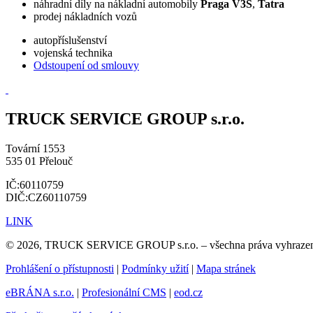
náhradní díly na nákladní automobily
Praga V3S
,
Tatra
prodej nákladních vozů
autopříslušenství
vojenská technika
Odstoupení od smlouvy
TRUCK SERVICE GROUP s.r.o.
Tovární 1553
535 01 Přelouč
IČ:60110759
DIČ:CZ60110759
LINK
© 2026, TRUCK SERVICE GROUP s.r.o. – všechna práva vyhraze
Prohlášení o přístupnosti
|
Podmínky užití
|
Mapa stránek
eBRÁNA s.r.o.
|
Profesionální CMS
|
eod.cz