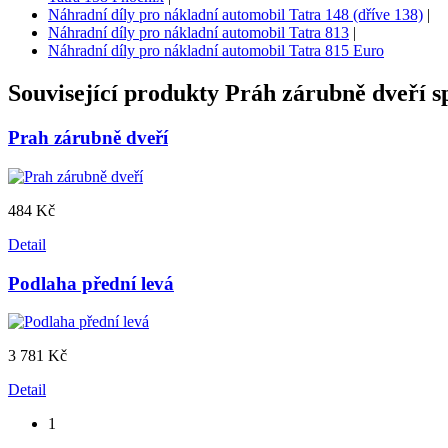
Náhradní díly pro nákladní automobil Tatra 148 (dříve 138)
|
Náhradní díly pro nákladní automobil Tatra 813
|
Náhradní díly pro nákladní automobil Tatra 815 Euro
Související produkty
Práh zárubně dveří s
Prah zárubně dveří
484 Kč
Detail
Podlaha přední levá
3 781 Kč
Detail
1