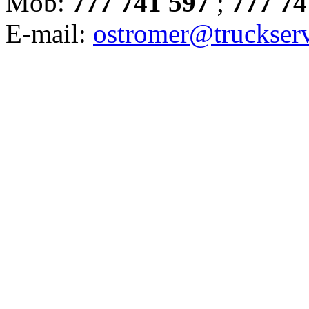
Mob:
777 741 597
;
777 74
E-mail:
ostromer@truckserv