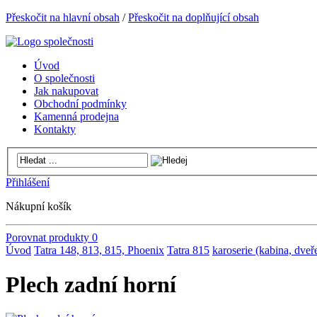
Přeskočit na hlavní obsah
/
Přeskočit na doplňující obsah
Úvod
O společnosti
Jak nakupovat
Obchodní podmínky
Kamenná prodejna
Kontakty
Přihlášení
Nákupní košík
Porovnat produkty
0
Úvod
Tatra 148, 813, 815, Phoenix
Tatra 815
karoserie (kabina, dveře
Plech zadní horní