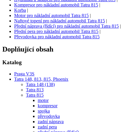
Kompresor pro nákladní automobil Tatra 815
|
Korba
|
Motor pro nákladní automobil Tatra 815
|
Naftové topení pro nákladní automobil Tatra 815
|
Přední náprava (řídící) pro nákladní automobil Tatra 815
|
Přední pera pro nákladní automobil Tatra 815
|
Převodovka pro nákladní automobil Tatra 815
Doplňující obsah
Katalog
Praga V3S
Tatra 148, 813, 815, Phoenix
Tatra 148 (138)
Tatra 813
Tatra 815
motor
kompresor
spojka
převodovka
zadní náprava
zadní pera