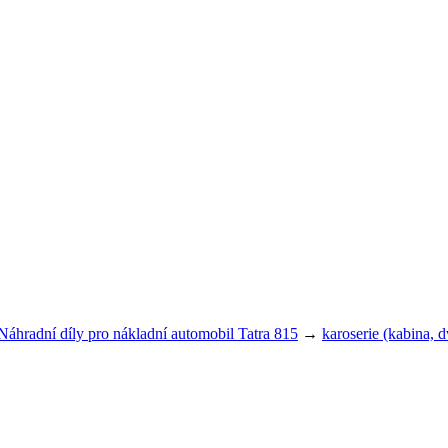
Náhradní díly pro nákladní automobil Tatra 815
→
karoserie (kabina, 