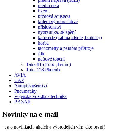
přední náprava (řídící)
přední pera
řízení
brzdová soustava
kolem výfuku/nádrže
příslušenství
hydraulika, sklápění
karoserie (kabina, dveře, blatníky)
korba
tachometry a palubní přístroje
filtr
naftové topení
Tatra 815 Euro (Terrno)
Tatra 158 Phoenix
AVIA
UAZ
Autopříslušenství
Pneumatiky
Vojenská vozidla a technika
BAZAR
Novinky na e-mail
... a o novinkách, akcích a výprodejích vím jako první!