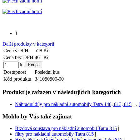
1
Další produkty v kategorii
Cena s DPH
558 Kč
Cena bez DPH
461 Kč
ks
Dostupnost
Poslední kus
Kód produktu
341050500-00
Produkt je zařazen v následujících kategoriích
Náhradní díly pro nákladní automobily Tatra 148, 813, 815
→
Mohlo by Vás také zajímat
Brzdová soustava pro nákladní automobil Tatra 815
|
filtry pro nákladní automobily Tatra 815
|
Hydralika a sklápění pro nákladní automobil Tatra 815
|