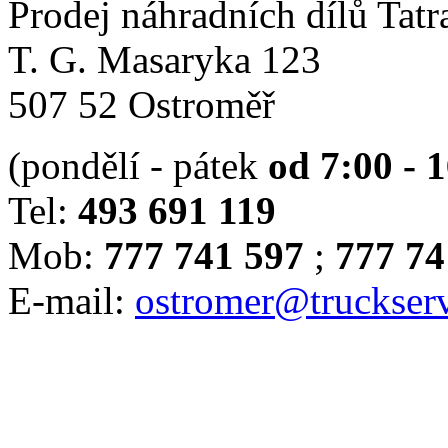
Prodej náhradních dílů Tatr
T. G. Masaryka 123
507 52 Ostroměř
(pondělí - pátek
od 7:00 - 
Tel:
493 691 119
Mob:
777 741 597
;
777 74
E-mail:
ostromer@truckserv