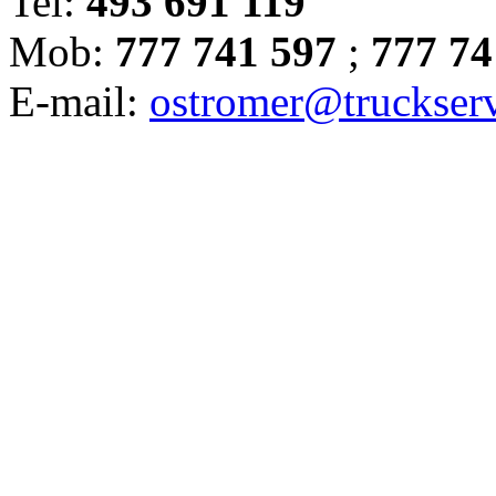
Tel:
493 691 119
Mob:
777 741 597
;
777 74
E-mail:
ostromer@truckserv