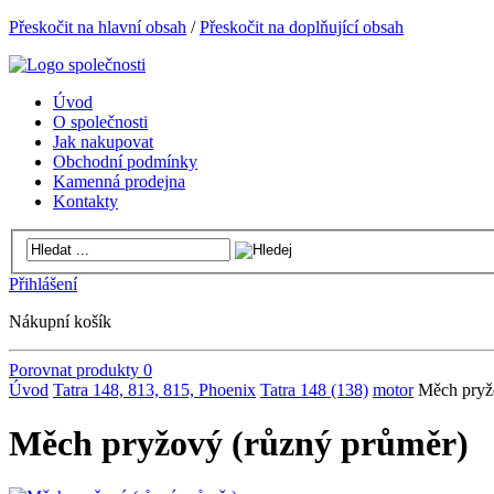
Přeskočit na hlavní obsah
/
Přeskočit na doplňující obsah
Úvod
O společnosti
Jak nakupovat
Obchodní podmínky
Kamenná prodejna
Kontakty
Přihlášení
Nákupní košík
Porovnat produkty
0
Úvod
Tatra 148, 813, 815, Phoenix
Tatra 148 (138)
motor
Měch pryž
Měch pryžový (různý průměr)