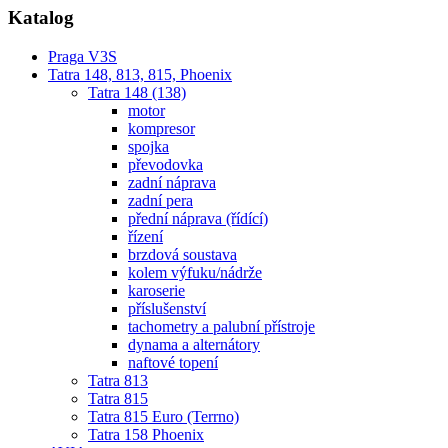
Katalog
Praga V3S
Tatra 148, 813, 815, Phoenix
Tatra 148 (138)
motor
kompresor
spojka
převodovka
zadní náprava
zadní pera
přední náprava (řídící)
řízení
brzdová soustava
kolem výfuku/nádrže
karoserie
příslušenství
tachometry a palubní přístroje
dynama a alternátory
naftové topení
Tatra 813
Tatra 815
Tatra 815 Euro (Terrno)
Tatra 158 Phoenix