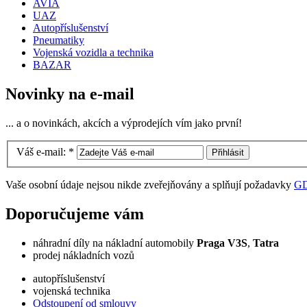
AVIA
UAZ
Autopříslušenství
Pneumatiky
Vojenská vozidla a technika
BAZAR
Novinky na e-mail
... a o novinkách, akcích a výprodejích vím jako první!
Váš e-mail:
*
Vaše osobní údaje nejsou nikde zveřejňovány a splňují požadavky
G
Doporučujeme vám
náhradní díly na nákladní automobily
Praga V3S
,
Tatra
prodej nákladních vozů
autopříslušenství
vojenská technika
Odstoupení od smlouvy