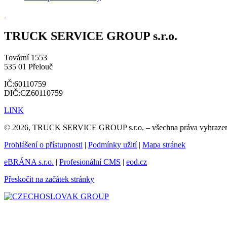
TRUCK SERVICE GROUP s.r.o.
Tovární 1553
535 01 Přelouč
IČ:60110759
DIČ:CZ60110759
LINK
© 2026, TRUCK SERVICE GROUP s.r.o. – všechna práva vyhraze
Prohlášení o přístupnosti
|
Podmínky užití
|
Mapa stránek
eBRÁNA s.r.o.
|
Profesionální CMS
|
eod.cz
Přeskočit na začátek stránky