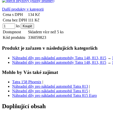
Další produkty v kategorii
Cena s DPH
134 Kč
Cena bez DPH
111 Kč
ks
Dostupnost
Skladem více než 5 ks
Kód produktu
336059823
Produkt je zařazen v následujících kategoriích
Náhradní díly pro nákladní automobily Tatra 148, 813, 815
→
Náhradní díly pro nákladní automobily Tatra 148, 813, 815
→
Mohlo by Vás také zajímat
Tatra 158 Phoenix
|
Náhradní díly pro nákladní automobil Tatra 813
|
Náhradní díly pro nákladní automobil Tatra 815
|
Náhradní díly pro nákladní automobil Tatra 815 Euro
Doplňující obsah