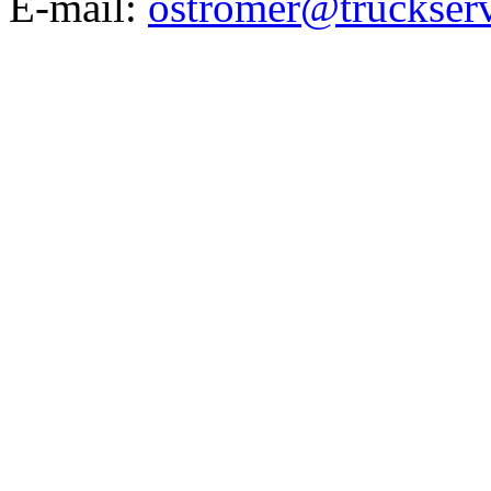
E-mail:
ostromer@truckserv