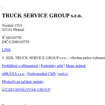
TRUCK SERVICE GROUP s.r.o.
Tovární 1553
535 01 Přelouč
IČ:60110759
DIČ:CZ60110759
LINK
© 2026, TRUCK SERVICE GROUP s.r.o. – všechna práva vyhraze
Prohlášení o přístupnosti
|
Podmínky užití
|
Mapa stránek
eBRÁNA s.r.o.
|
Profesionální CMS
|
eod.cz
Přeskočit na začátek stránky