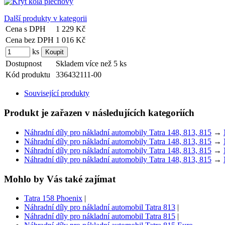
Další produkty v kategorii
Cena s DPH
1 229 Kč
Cena bez DPH
1 016 Kč
ks
Dostupnost
Skladem více než 5 ks
Kód produktu
336432111-00
Související produkty
Produkt je zařazen v následujících kategoriích
Náhradní díly pro nákladní automobily Tatra 148, 813, 815
→
Náhradní díly pro nákladní automobily Tatra 148, 813, 815
→
Náhradní díly pro nákladní automobily Tatra 148, 813, 815
→
Náhradní díly pro nákladní automobily Tatra 148, 813, 815
→
Mohlo by Vás také zajímat
Tatra 158 Phoenix
|
Náhradní díly pro nákladní automobil Tatra 813
|
Náhradní díly pro nákladní automobil Tatra 815
|