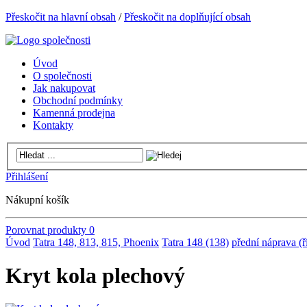
Přeskočit na hlavní obsah
/
Přeskočit na doplňující obsah
Úvod
O společnosti
Jak nakupovat
Obchodní podmínky
Kamenná prodejna
Kontakty
Přihlášení
Nákupní košík
Porovnat produkty
0
Úvod
Tatra 148, 813, 815, Phoenix
Tatra 148 (138)
přední náprava (ří
Kryt kola plechový