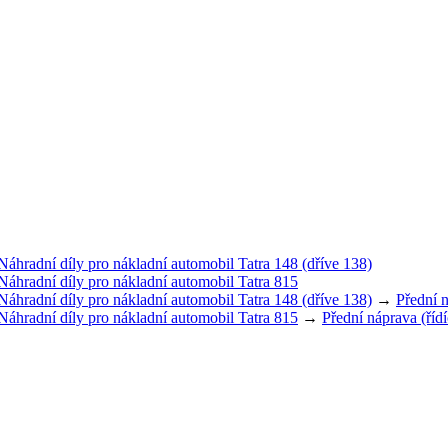
Náhradní díly pro nákladní automobil Tatra 148 (dříve 138)
Náhradní díly pro nákladní automobil Tatra 815
Náhradní díly pro nákladní automobil Tatra 148 (dříve 138)
→
Přední n
Náhradní díly pro nákladní automobil Tatra 815
→
Přední náprava (říd