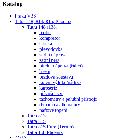
Katalog
Praga V3S
Tatra 148, 813, 815, Phoenix
Tatra 148 (138)
motor
kompresor
spojka
převodovka
zadní náprava
zadní pera
přední náprava (řídící)
řízení
brzdová soustava
kolem výfuku/nádrže
karoserie
příslušenství
tachometry a palubní přístroje
dynama a alternátory
naftové topení
Tatra 813
Tatra 815
Tatra 815 Euro (Terrno)
Tatra 158 Phoenix
AVIA