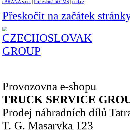
eBRÁNA s.r.o.
|
Profesionální CMS
|
eod.cz
Přeskočit na začátek stránk
Provozovna e-shopu
TRUCK SERVICE GROUP 
Prodej náhradních dílů Tatr
T. G. Masaryka 123