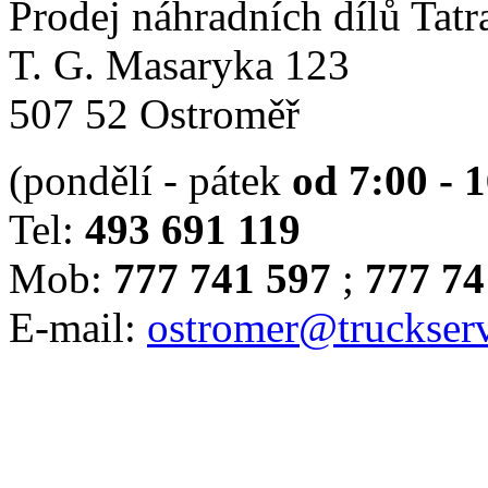
Prodej náhradních dílů Tatr
T. G. Masaryka 123
507 52 Ostroměř
(pondělí - pátek
od 7:00 - 
Tel:
493 691 119
Mob:
777 741 597
;
777 74
E-mail:
ostromer@truckserv