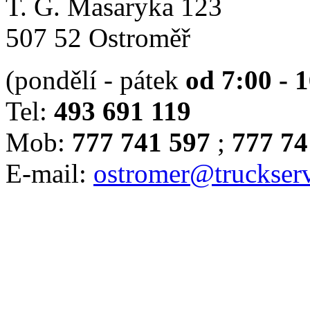
T. G. Masaryka 123
507 52 Ostroměř
(pondělí - pátek
od 7:00 - 
Tel:
493 691 119
Mob:
777 741 597
;
777 74
E-mail:
ostromer@truckserv