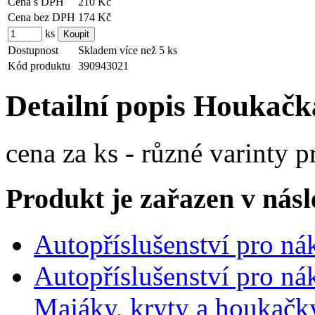
Cena s DPH
210 Kč
Cena bez DPH
174 Kč
ks
Dostupnost
Skladem více než 5 ks
Kód produktu
390943021
Detailní popis Houkačk
cena za ks - různé varinty p
Produkt je zařazen v násl
Autopříslušenství pro ná
Autopříslušenství pro ná
Majáky, kryty a houkačk