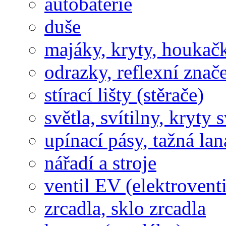
autobaterie
duše
majáky, kryty, houkač
odrazky, reflexní znač
stírací lišty (stěrače)
světla, svítilny, kryty s
upínací pásy, tažná lan
nářadí a stroje
ventil EV (elektroventi
zrcadla, sklo zrcadla