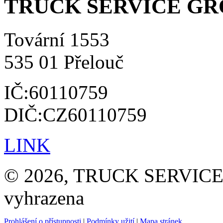
TRUCK SERVICE GROU
Tovární 1553
535 01 Přelouč
IČ:60110759
DIČ:CZ60110759
LINK
© 2026, TRUCK SERVICE G
vyhrazena
Prohlášení o přístupnosti
|
Podmínky užití
|
Mapa stránek