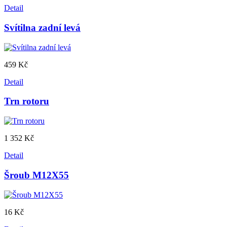
Detail
Svítilna zadní levá
459 Kč
Detail
Trn rotoru
1 352 Kč
Detail
Šroub M12X55
16 Kč