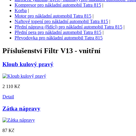
Kompresor pro nákladní automobil Tatra 815
|
Korba
|
Motor pro nákladní automobil Tatra 815
|
Naftové topení pro nákladní automobil Tatra 815
|
Přední náprava (řídící) pro nákladní automobil Tatra 815
|
Přední pera pro nákladní automobil Tatra 815
|
Převodovka pro nákladní automobil Tatra 815
Příslušenství
Filtr V13 - vnitřní
Kloub kulový pravý
2 110 Kč
Detail
Zátka nápravy
87 Kč