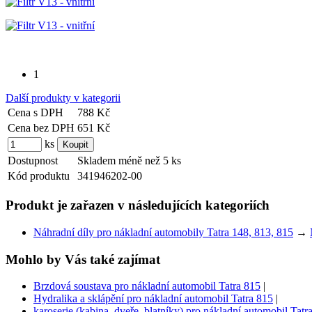
1
Další produkty v kategorii
Cena s DPH
788 Kč
Cena bez DPH
651 Kč
ks
Dostupnost
Skladem méně než 5 ks
Kód produktu
341946202-00
Produkt je zařazen v následujících kategoriích
Náhradní díly pro nákladní automobily Tatra 148, 813, 815
→
Mohlo by Vás také zajímat
Brzdová soustava pro nákladní automobil Tatra 815
|
Hydralika a sklápění pro nákladní automobil Tatra 815
|
karoserie (kabina, dveře, blatníky) pro nákladní automobil Tatr