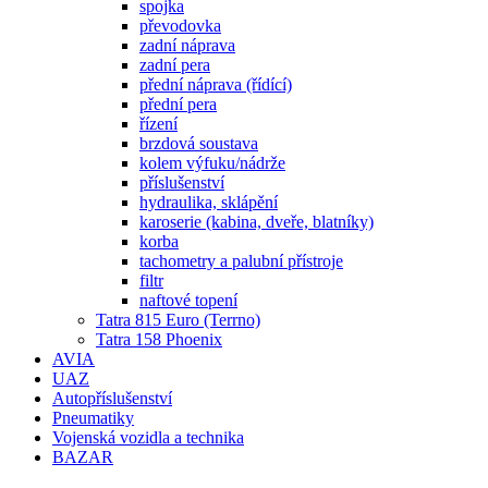
spojka
převodovka
zadní náprava
zadní pera
přední náprava (řídící)
přední pera
řízení
brzdová soustava
kolem výfuku/nádrže
příslušenství
hydraulika, sklápění
karoserie (kabina, dveře, blatníky)
korba
tachometry a palubní přístroje
filtr
naftové topení
Tatra 815 Euro (Terrno)
Tatra 158 Phoenix
AVIA
UAZ
Autopříslušenství
Pneumatiky
Vojenská vozidla a technika
BAZAR