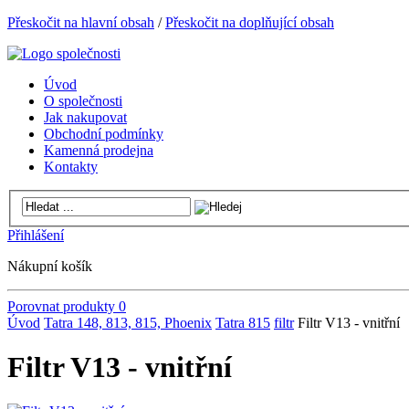
Přeskočit na hlavní obsah
/
Přeskočit na doplňující obsah
Úvod
O společnosti
Jak nakupovat
Obchodní podmínky
Kamenná prodejna
Kontakty
Přihlášení
Nákupní košík
Porovnat produkty
0
Úvod
Tatra 148, 813, 815, Phoenix
Tatra 815
filtr
Filtr V13 - vnitřní
Filtr V13 - vnitřní