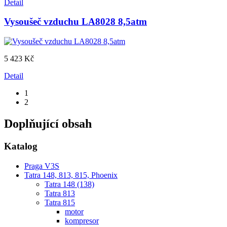
Detail
Vysoušeč vzduchu LA8028 8,5atm
5 423 Kč
Detail
1
2
Doplňující obsah
Katalog
Praga V3S
Tatra 148, 813, 815, Phoenix
Tatra 148 (138)
Tatra 813
Tatra 815
motor
kompresor