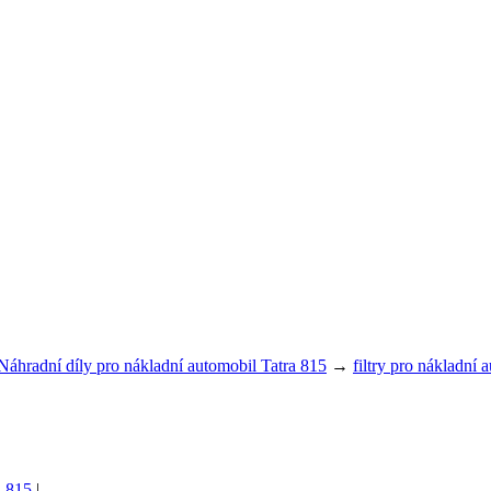
Náhradní díly pro nákladní automobil Tatra 815
→
filtry pro nákladní 
a 815
|