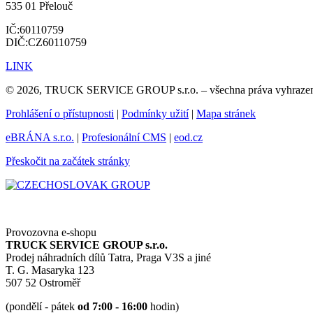
535 01 Přelouč
IČ:60110759
DIČ:CZ60110759
LINK
© 2026, TRUCK SERVICE GROUP s.r.o. – všechna práva vyhraze
Prohlášení o přístupnosti
|
Podmínky užití
|
Mapa stránek
eBRÁNA s.r.o.
|
Profesionální CMS
|
eod.cz
Přeskočit na začátek stránky
Provozovna e-shopu
TRUCK SERVICE GROUP s.r.o.
Prodej náhradních dílů Tatra, Praga V3S a jiné
T. G. Masaryka 123
507 52 Ostroměř
(pondělí - pátek
od 7:00 - 16:00
hodin)