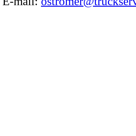
E-mail:
ostromer@truckserv