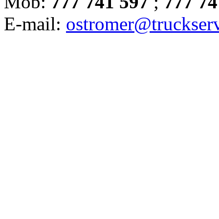
Mob:
777 741 597
;
777 74
E-mail:
ostromer@truckserv