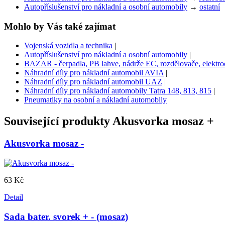
Autopříslušenství pro nákladní a osobní automobily
→
ostatní
Mohlo by Vás také zajímat
Vojenská vozidla a technika
|
Autopříslušenství pro nákladní a osobní automobily
|
BAZAR - čerpadla, PB lahve, nádrže EC, rozdělovače, elektroce
Náhradní díly pro nákladní automobil AVIA
|
Náhradní díly pro nákladní automobil UAZ
|
Náhradní díly pro nákladní automobily Tatra 148, 813, 815
|
Pneumatiky na osobní a nákladní automobily
Související produkty
Akusvorka mosaz +
Akusvorka mosaz -
63 Kč
Detail
Sada bater. svorek + - (mosaz)