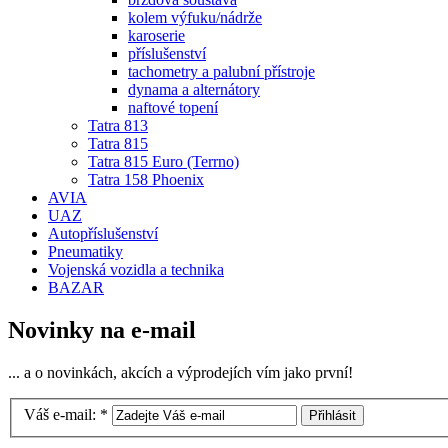
kolem výfuku/nádrže
karoserie
příslušenství
tachometry a palubní přístroje
dynama a alternátory
naftové topení
Tatra 813
Tatra 815
Tatra 815 Euro (Terrno)
Tatra 158 Phoenix
AVIA
UAZ
Autopříslušenství
Pneumatiky
Vojenská vozidla a technika
BAZAR
Novinky na e-mail
... a o novinkách, akcích a výprodejích vím jako první!
Váš e-mail:
*