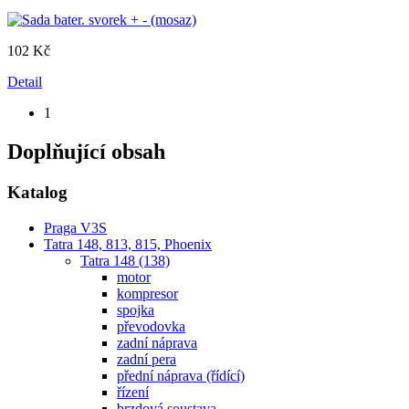
102 Kč
Detail
1
Doplňující obsah
Katalog
Praga V3S
Tatra 148, 813, 815, Phoenix
Tatra 148 (138)
motor
kompresor
spojka
převodovka
zadní náprava
zadní pera
přední náprava (řídící)
řízení
brzdová soustava