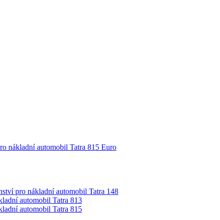
pro nákladní automobil Tatra 815 Euro
nství pro nákladní automobil Tatra 148
ákladní automobil Tatra 813
ákladní automobil Tatra 815