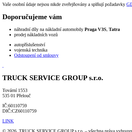
Vaše osobní údaje nejsou nikde zveřejňovány a splňují požadavky
G
Doporučujeme vám
náhradní díly na nákladní automobily
Praga V3S
,
Tatra
prodej nákladních vozů
autopříslušenství
vojenská technika
Odstoupení od smlouvy
TRUCK SERVICE GROUP s.r.o.
Tovární 1553
535 01 Přelouč
IČ:60110759
DIČ:CZ60110759
LINK
© 2026, TRUCK SERVICE GROUP s.r.o. – všechna práva vyhraze