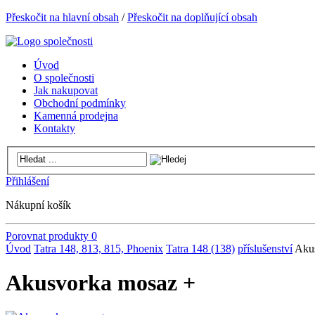
Přeskočit na hlavní obsah
/
Přeskočit na doplňující obsah
Úvod
O společnosti
Jak nakupovat
Obchodní podmínky
Kamenná prodejna
Kontakty
Přihlášení
Nákupní košík
Porovnat produkty
0
Úvod
Tatra 148, 813, 815, Phoenix
Tatra 148 (138)
příslušenství
Aku
Akusvorka mosaz +