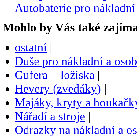
Autobaterie pro nákladní
Mohlo by Vás také zajíma
ostatní
|
Duše pro nákladní a oso
Gufera + ložiska
|
Hevery (zvedáky)
|
Majáky, kryty a houkačk
Nářadí a stroje
|
Odrazky na nákladní a o