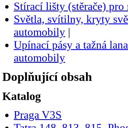
Stírací lišty (stěrače) p
Světla, svítilny, kryty sv
automobily
|
Upínací pásy a tažná lana
automobily
Doplňující obsah
Katalog
Praga V3S
Tatra 148, 813, 815, Pho