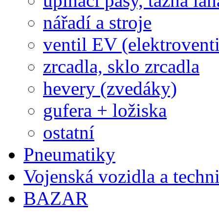
upínací pásy, tažná lan
nářadí a stroje
ventil EV (elektroventi
zrcadla, sklo zrcadla
hevery (zvedáky)
gufera + ložiska
ostatní
Pneumatiky
Vojenská vozidla a techn
BAZAR