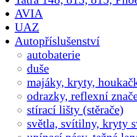
AVIA
UAZ
Autopříslušenství
autobaterie
duše
majáky, kryty, houkač
odrazky, reflexní znač
stírací lišty (stěrače)
světla, svítilny, kryty s