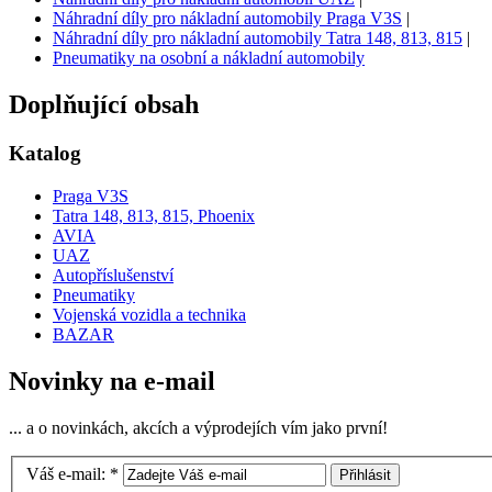
Náhradní díly pro nákladní automobily Praga V3S
|
Náhradní díly pro nákladní automobily Tatra 148, 813, 815
|
Pneumatiky na osobní a nákladní automobily
Doplňující obsah
Katalog
Praga V3S
Tatra 148, 813, 815, Phoenix
AVIA
UAZ
Autopříslušenství
Pneumatiky
Vojenská vozidla a technika
BAZAR
Novinky na e-mail
... a o novinkách, akcích a výprodejích vím jako první!
Váš e-mail:
*