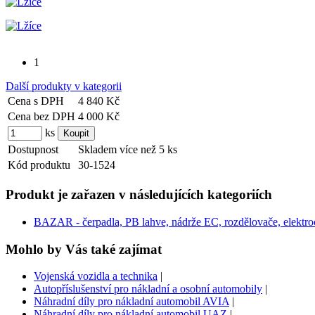
1
Další produkty v kategorii
Cena s DPH
4 840 Kč
Cena bez DPH
4 000 Kč
ks
Dostupnost
Skladem více než 5 ks
Kód produktu
30-1524
Produkt je zařazen v následujících kategoriích
BAZAR - čerpadla, PB lahve, nádrže EC, rozdělovače, elektroce
Mohlo by Vás také zajímat
Vojenská vozidla a technika
|
Autopříslušenství pro nákladní a osobní automobily
|
Náhradní díly pro nákladní automobil AVIA
|
Náhradní díly pro nákladní automobil UAZ
|