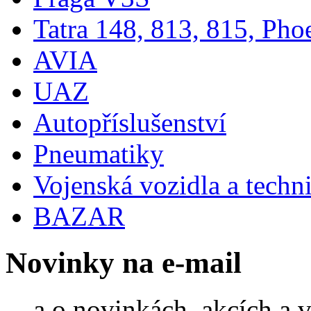
Tatra 148, 813, 815, Pho
AVIA
UAZ
Autopříslušenství
Pneumatiky
Vojenská vozidla a techn
BAZAR
Novinky na e-mail
... a o novinkách, akcích a