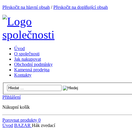
Přeskočit na hlavní obsah
/
Přeskočit na doplňující obsah
Úvod
O společnosti
Jak nakupovat
Obchodní podmínky
Kamenná prodejna
Kontakty
Přihlášení
Nákupní košík
Porovnat produkty
0
Úvod
BAZAR
Hák zvedací