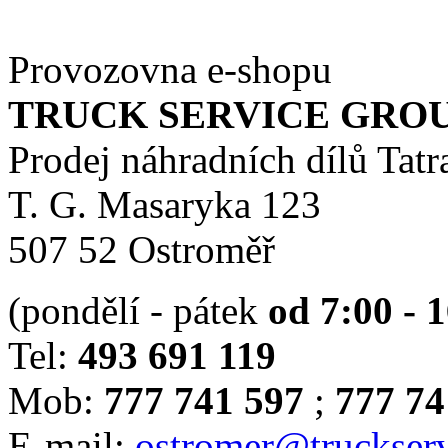
Provozovna e-shopu
TRUCK SERVICE GROUP 
Prodej náhradních dílů Tatr
T. G. Masaryka 123
507 52 Ostroměř
(pondělí - pátek
od 7:00 - 
Tel:
493 691 119
Mob:
777 741 597
;
777 74
E-mail:
ostromer@truckserv